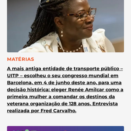
CATEGORIA:
MATÉRIAS
A mais antiga entidade de transporte público –
UITP – escolheu o seu congresso mundial em
Barcelona, em 4 de junho deste ano, para uma
decisão histórica: eleger Renée Amilcar como a
primeira mulher a comandar os destinos da
veterana organização de 128 anos. Entrevista
realizada por Fred Carvalho.