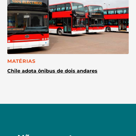
CATEGORIA:
MATÉRIAS
Chile adota ônibus de dois andares