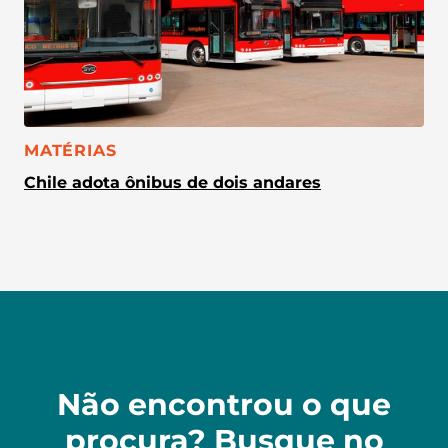
CATEGORIA:
MATÉRIAS
Chile adota ônibus de dois andares
Não encontrou o que
procura? Busque no