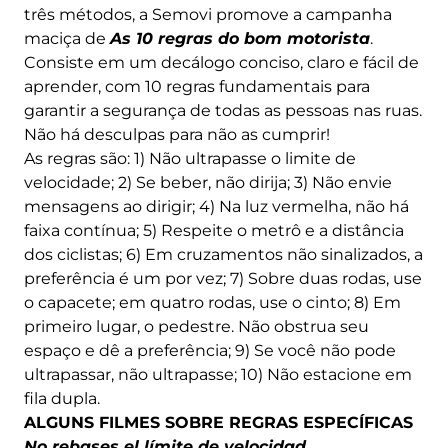
três métodos, a Semovi promove a campanha
maciça de
As 10 regras do bom motorista
.
Consiste em um decálogo conciso, claro e fácil de
aprender, com 10 regras fundamentais para
garantir a segurança de todas as pessoas nas ruas.
Não há desculpas para não as cumprir!
As regras são: 1) Não ultrapasse o limite de
velocidade; 2) Se beber, não dirija; 3) Não envie
mensagens ao dirigir; 4) Na luz vermelha, não há
faixa contínua; 5) Respeite o metrô e a distância
dos ciclistas; 6) Em cruzamentos não sinalizados, a
preferência é um por vez; 7) Sobre duas rodas, use
o capacete; em quatro rodas, use o cinto; 8) Em
primeiro lugar, o pedestre. Não obstrua seu
espaço e dê a preferência; 9) Se você não pode
ultrapassar, não ultrapasse; 10) Não estacione em
fila dupla.
ALGUNS FILMES SOBRE REGRAS ESPECÍFICAS
No rebases el límite de velocidad