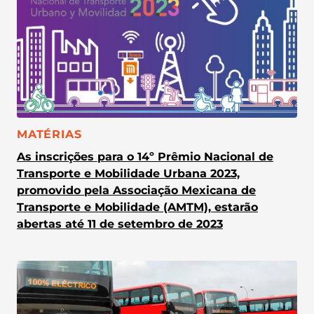
CATEGORIA:
MATÉRIAS
As inscrições para o 14º Prêmio Nacional de
Transporte e Mobilidade Urbana 2023,
promovido pela Associação Mexicana de
Transporte e Mobilidade (AMTM), estarão
abertas até 11 de setembro de 2023