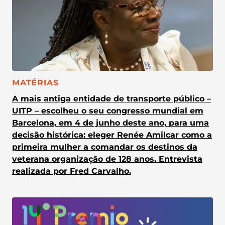
CATEGORIA:
MATÉRIAS
A mais antiga entidade de transporte público –
UITP – escolheu o seu congresso mundial em
Barcelona, em 4 de junho deste ano, para uma
decisão histórica: eleger Renée Amilcar como a
primeira mulher a comandar os destinos da
veterana organização de 128 anos. Entrevista
realizada por Fred Carvalho.