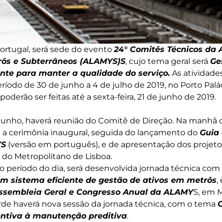
Portugal, será sede do evento
24° Comitês Técnicos da 
ôs e Subterrâneos (ALAMYS)S
, cujo tema geral será
Ge
nte para manter a qualidade do serviço.
As atividade
ríodo de 30 de junho a 4 de julho de 2019, no Porto Pal
poderão ser feitas até a sexta-feira, 21 de junho de 2019.
unho, haverá reunião do Comitê de Direção. Na manhã da
á a cerimônia inaugural, seguida do lançamento do
Guia
YS
(versão em português), e de apresentação dos projetos
 do Metropolitano de Lisboa.
o período do dia, será desenvolvida jornada técnica com
um sistema eficiente de gestão de ativos em metrôs
,
Assembleia Geral e Congresso Anual da ALAMY
S, em M
arde haverá nova sessão da jornada técnica, com o tema
ntiva à manutenção preditiva
.