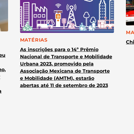
CA
MA
CATEGORIA:
MATÉRIAS
Chi
As inscrições para o 14º Prêmio
heu
Nacional de Transporte e Mobilidade
Urbana 2023, promovido pela
no,
Associação Mexicana de Transporte
r
e Mobilidade (AMTM), estarão
abertas até 11 de setembro de 2023
a