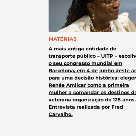
CATEGORIA:
MATÉRIAS
A mais antiga entidade de
transporte público – UITP – escol
o seu congresso mundial em
Barcelona, em 4 de junho deste a
para uma decisão histórica: elege
Renée Amilcar como a primeira
mulher a comandar os destinos d
veterana organização de 128 anos.
Entrevista realizada por Fred
Carvalho.