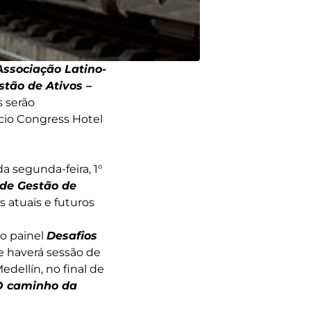
Associação Latino-
stão de Ativos –
s serão
ácio Congress Hotel
 segunda-feira, 1°
 de Gestão de
 atuais e futuros
 o painel
Desafios
 e haverá sessão de
edellín, no final de
O caminho da