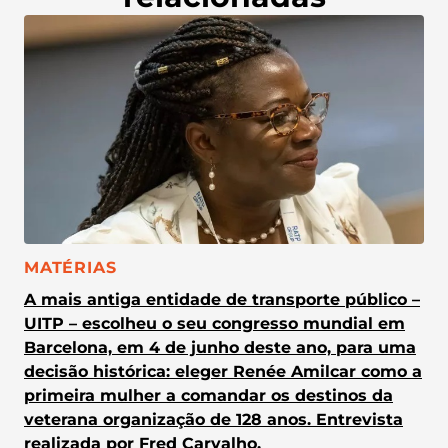
CATEGORIA:
MATÉRIAS
A mais antiga entidade de transporte público –
UITP – escolheu o seu congresso mundial em
Barcelona, em 4 de junho deste ano, para uma
decisão histórica: eleger Renée Amilcar como a
primeira mulher a comandar os destinos da
veterana organização de 128 anos. Entrevista
realizada por Fred Carvalho.