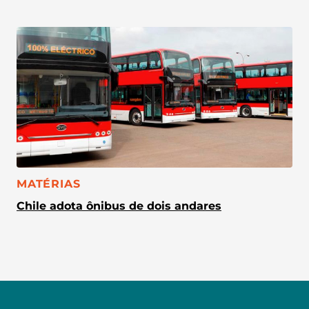
CATEGORIA:
MATÉRIAS
Chile adota ônibus de dois andares