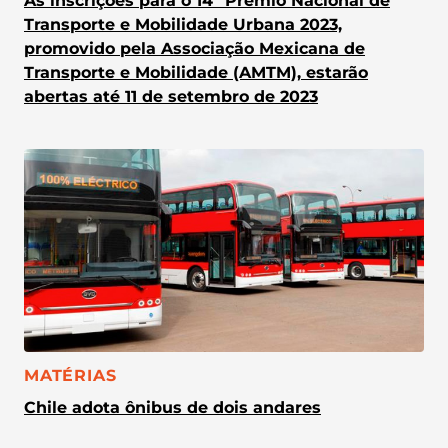
As inscrições para o 14º Prêmio Nacional de
Transporte e Mobilidade Urbana 2023,
promovido pela Associação Mexicana de
Transporte e Mobilidade (AMTM), estarão
abertas até 11 de setembro de 2023
CATEGORIA:
MATÉRIAS
Chile adota ônibus de dois andares