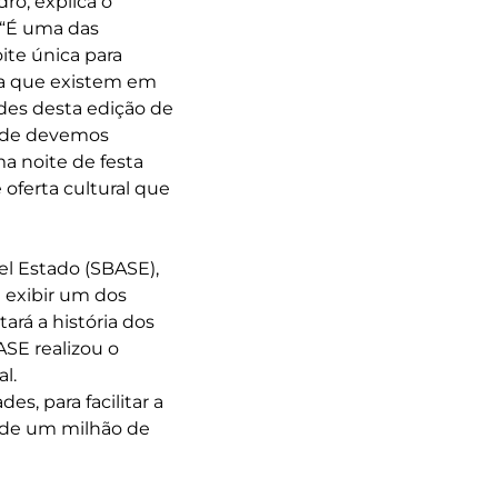
ro, explica o
. “É uma das
ite única para
ura que existem em
ades desta edição de
onde devemos
ma noite de festa
 oferta cultural que
el Estado (SBASE),
a exibir um dos
ará a história dos
ASE realizou o
l.
s, para facilitar a
 de um milhão de