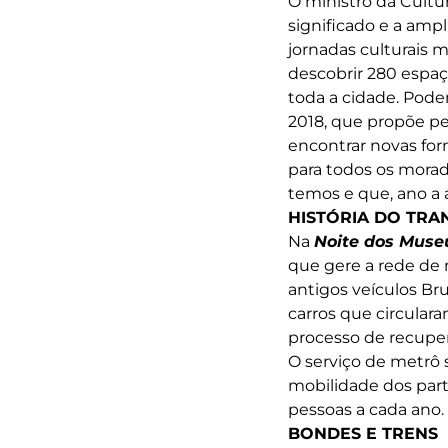
O ministro da Cultu
significado e a amp
jornadas culturais 
descobrir 280 espaç
toda a cidade. Poder
2018, que propõe p
encontrar novas form
para todos os morad
temos e que, ano a a
HISTÓRIA DO TRA
Na
Noite dos Muse
que gere a rede de m
antigos veículos Bru
carros que circular
processo de recupera
O serviço de metrô s
mobilidade dos par
pessoas a cada ano.
BONDES E TRENS