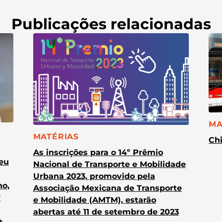
Publicações relacionadas
CA
MA
CATEGORIA:
MATÉRIAS
Chi
As inscrições para o 14º Prêmio
heu
Nacional de Transporte e Mobilidade
Urbana 2023, promovido pela
no,
Associação Mexicana de Transporte
r
e Mobilidade (AMTM), estarão
abertas até 11 de setembro de 2023
a