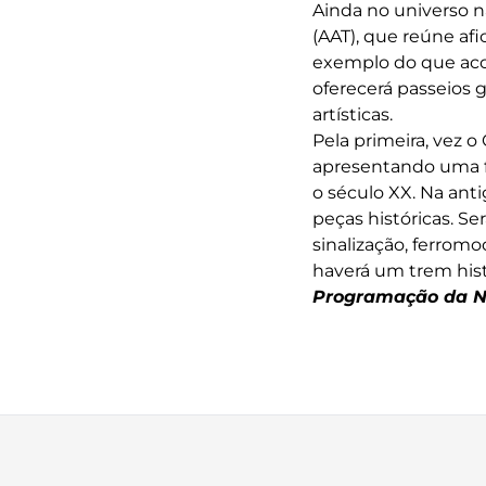
Ainda no universo n
(AAT), que reúne af
exemplo do que acon
oferecerá passeios 
artísticas.
Pela primeira, vez 
apresentando uma f
o século XX. Na ant
peças históricas. Se
sinalização, ferrom
haverá um trem his
Programação da N