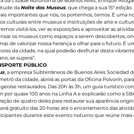
ra da Cidade Autônoma de Buenos Aires, Enrique Avogad
litude da
Noite dos Museus
, que chega a sua 15ª edição
mais importantes que nós, os portenhos, temos. É uma no
os culturais entre museus e instituições de arte e cult
emos visitá-los, ver as exposições e aproveitar as ativid
ensar os museus como espaços a serem descobertos, 
as de valorizar nossa herança e olhar para o futuro. É u
ores da cidade, na qual poderão desfrutar desta vibrante
no, se supera”.
NSPORTE PÚBLICO
us
, a empresa Subterráneos de Buenos Aires Sociedad d
etrô da cidade, abrirá as portas da Oficina Polvorín, par
geoise restaurados. Das 20h às 3h, um guia turístico cont
am por quase 100 anos na Linha A e explicarão como a SB
ção de quatro deles para restaurar sua aparência origina
erá gratuito das 20 horas até o encerramento das atividade
ticipantes durante este evento noturno que reúne mais