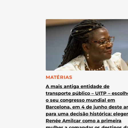
CATEGORIA:
MATÉRIAS
A mais antiga entidade de
transporte público – UITP – escol
o seu congresso mundial em
Barcelona, em 4 de junho deste a
para uma decisão histórica: elege
Renée Amilcar como a primeira
mulher a comandar os destinos d