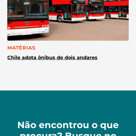
CATEGORIA:
MATÉRIAS
Chile adota ônibus de dois andares
Não encontrou o que
procura? Busque no