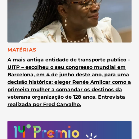
CATEGORIA:
MATÉRIAS
A mais antiga entidade de transporte público –
UITP – escolheu o seu congresso mundial em
Barcelona, em 4 de junho deste ano, para uma
decisão histórica: eleger Renée Amilcar como a
primeira mulher a comandar os destinos da
veterana organização de 128 anos. Entrevista
realizada por Fred Carvalho.