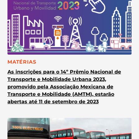
CATEGORIA:
MATÉRIAS
As inscrições para o 14º Prêmio Nacional de
Transporte e Mobilidade Urbana 2023,
promovido pela Associação Mexicana de
Transporte e Mobilidade (AMTM), estarão
abertas até 11 de setembro de 2023