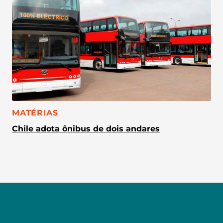
CATEGORIA:
MATÉRIAS
Chile adota ônibus de dois andares