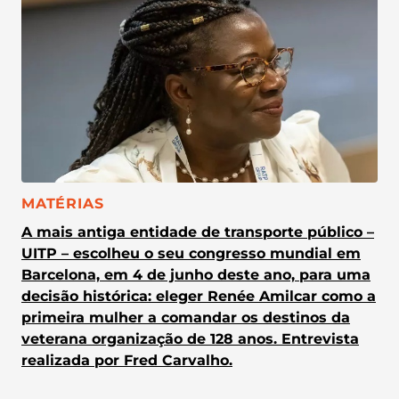
CATEGORIA:
MATÉRIAS
A mais antiga entidade de transporte público –
UITP – escolheu o seu congresso mundial em
Barcelona, em 4 de junho deste ano, para uma
decisão histórica: eleger Renée Amilcar como a
primeira mulher a comandar os destinos da
veterana organização de 128 anos. Entrevista
realizada por Fred Carvalho.