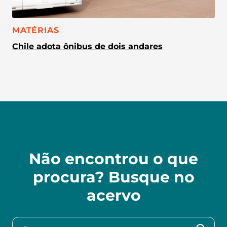
CATEGORIA:
MATÉRIAS
Chile adota ônibus de dois andares
Não encontrou o que
procura? Busque no
acervo
Procurar no acervo