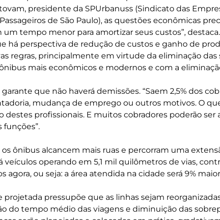
stovam, presidente da SPUrbanuss (Sindicato das Empre
Passageiros de São Paulo), as questões econômicas preci
m um tempo menor para amortizar seus custos”, destaca.
que há perspectiva de redução de custos e ganho de pro
as regras, principalmente em virtude da eliminação das
e ônibus mais econômicos e modernos e com a eliminação
, garante que não haverá demissões. “Saem 2,5% dos co
tadoria, mudança de emprego ou outros motivos. O que 
o destes profissionais. E muitos cobradores poderão ser 
 funções”.
 os ônibus alcancem mais ruas e percorram uma extens
á veículos operando em 5,1 mil quilômetros de vias, contr
s agora, ou seja: a área atendida na cidade será 9% maio
e projetada pressupõe que as linhas sejam reorganizada
ção do tempo médio das viagens e diminuição das sobre