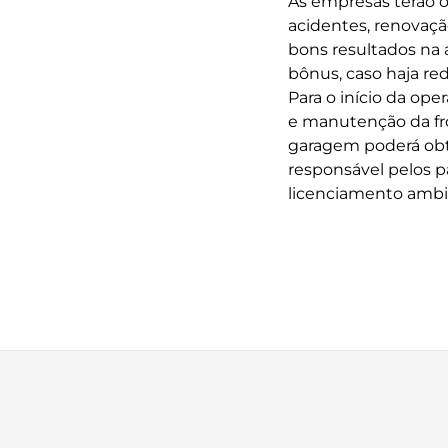
As empresas terão 
acidentes, renovaç
bons resultados na 
bônus, caso haja re
Para o início da op
e manutenção da fro
garagem poderá obtê
responsável pelos 
licenciamento ambi