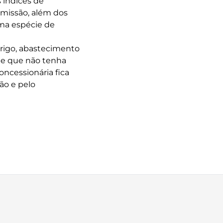
 índices de
emissão, além dos
uma espécie de
brigo, abastecimento
nte que não tenha
ncessionária fica
ão e pelo