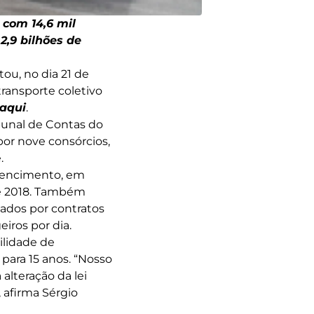
 com 14,6 mil
2,9 bilhões de
ou, no dia 21 de
transporte coletivo
aqui
.
bunal de Contas do
por nove consórcios,
.
 vencimento, em
 de 2018. Também
ados por contratos
iros por dia.
ilidade de
 para 15 anos. “Nosso
alteração da lei
 afirma Sérgio