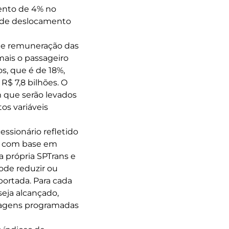
ento de 4% no
l de deslocamento
 de remuneração das
mais o passageiro
s, que é de 18%,
R$ 7,8 bilhões. O
m que serão levados
os variáveis
ssionário refletido
o com base em
a própria SPTrans e
ode reduzir ou
ortada. Para cada
seja alcançado,
iagens programadas