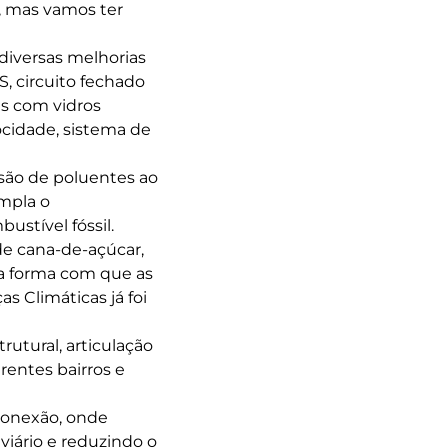
%, mas vamos ter
diversas melhorias
, circuito fechado
as com vidros
ocidade, sistema de
ssão de poluentes ao
empla o
ustível fóssil.
de cana-de-açúcar,
r a forma com que as
s Climáticas já foi
trutural, articulação
erentes bairros e
 conexão, onde
viário e reduzindo o