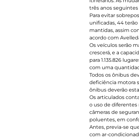
itinerários. As mud
três anos seguintes 
Para evitar sobrepos
unificadas, 44 terão
mantidas, assim com
acordo com Avelled
Os veículos serão m
crescerá, e a capaci
para 1.135.826 lugar
com uma quantidade
Todos os ônibus deve
deficiência motora s
ônibus deverão esta
Os articulados cont
o uso de diferentes
câmeras de seguran
poluentes, em conf
Antes, previa-se que
com ar-condicionado