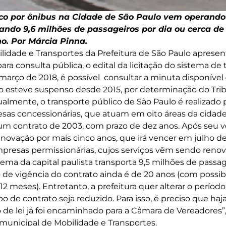
ico por ônibus na Cidade de São Paulo vem operando
tando 9,6 milhões de passageiros por dia ou cerca de 
o. Por Márcia Pinna.
lidade e Transportes da Prefeitura de São Paulo apresent
ra consulta pública, o edital da licitação do sistema de 
 março de 2018, é possível consultar a minuta disponível
rio esteve suspenso desde 2015, por determinação do Tri
ualmente, o transporte público de São Paulo é realizado 
as concessionárias, que atuam em oito áreas da cidade
 um contrato de 2003, com prazo de dez anos. Após seu
 renovação por mais cinco anos, que irá vencer em julho
resas permissionárias, cujos serviços vêm sendo renov
ema da capital paulista transporta 9,5 milhões de passage
o de vigência do contrato ainda é de 20 anos (com possib
2 meses). Entretanto, a prefeitura quer alterar o período
 de contrato seja reduzido. Para isso, é preciso que haja 
 de lei já foi encaminhado para a Câmara de Vereadores”,
 municipal de Mobilidade e Transportes.