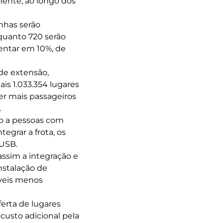
mente, ao longo dos
inhas serão
nquanto 720 serão
entar em 10%, de
 de extensão,
ais 1.033.354 lugares
der mais passageiros
.
do a pessoas com
tegrar a frota, os
 USB.
assim a integração e
nstalação de
íveis menos
ferta de lugares
custo adicional pela