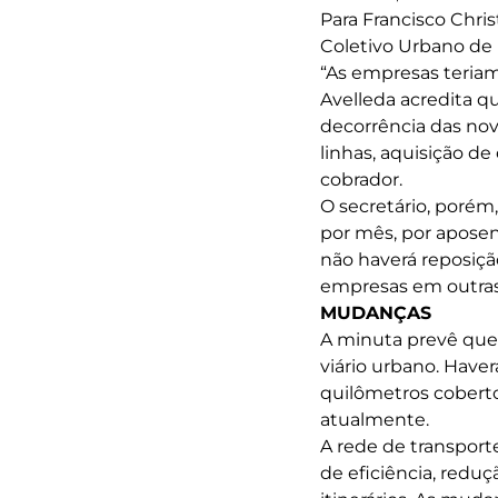
Para Francisco Chri
Coletivo Urbano de 
“As empresas teria
Avelleda acredita 
decorrência das nov
linhas, aquisição d
cobrador.
O secretário, porém
por mês, por aposen
não haverá reposiçã
empresas em outras
MUDANÇAS
A minuta prevê que
viário urbano. Haver
quilômetros coberto
atualmente.
A rede de transport
de eficiência, redu