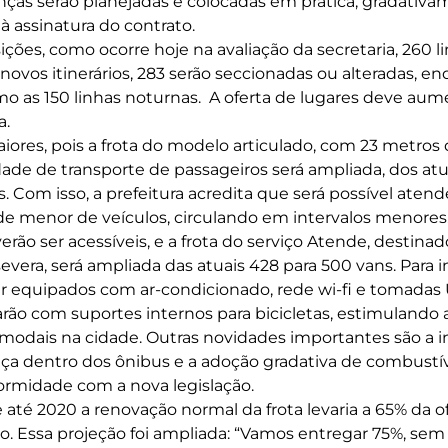
anças serão planejadas e colocadas em prática, gradativa
à assinatura do contrato.
ições, como ocorre hoje na avaliação da secretaria, 260 l
 novos itinerários, 283 serão seccionadas ou alteradas, e
o as 150 linhas noturnas. A oferta de lugares deve aum
a.
aiores, pois a frota do modelo articulado, com 23 metros
dade de transporte de passageiros será ampliada, dos atu
es. Com isso, a prefeitura acredita que será possível aten
 menor de veículos, circulando em intervalos menores
rão ser acessíveis, e a frota do serviço Atende, destina
evera, será ampliada das atuais 428 para 500 vans. Para in
r equipados com ar-condicionado, rede wi-fi e tomadas
arão com suportes internos para bicicletas, estimulando 
 modais na cidade. Outras novidades importantes são a i
ça dentro dos ônibus e a adoção gradativa de combust
ormidade com a nova legislação.
 até 2020 a renovação normal da frota levaria a 65% da o
. Essa projeção foi ampliada: “Vamos entregar 75%, sem 