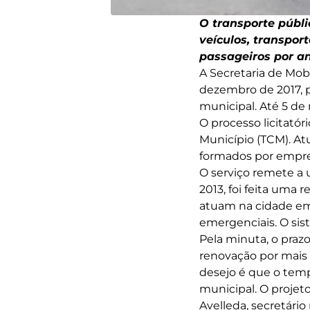
O transporte públ
veículos, transpor
passageiros por an
A Secretaria de Mobi
dezembro de 2017, pa
municipal. Até 5 de
O processo licitató
Município (TCM). At
formados por empres
O serviço remete a
2013, foi feita uma
atuam na cidade emp
emergenciais. O sist
Pela minuta, o praz
renovação por mais 1
desejo é que o tempo
municipal. O projeto
Avelleda, secretário