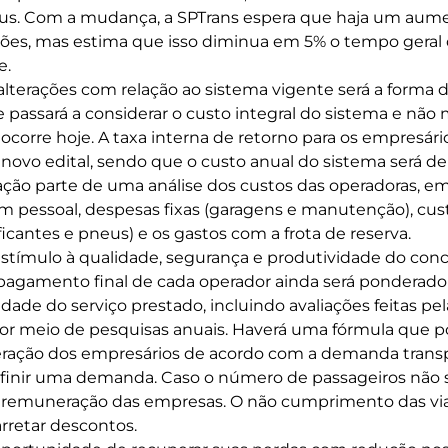
ibus. Com a mudança, a SPTrans espera que haja um aum
ões, mas estima que isso diminua em 5% o tempo gera
e.
alterações com relação ao sistema vigente será a forma
 passará a considerar o custo integral do sistema e não 
corre hoje. A taxa interna de retorno para os empresário
novo edital, sendo que o custo anual do sistema será de 
ção parte de uma análise dos custos das operadoras, e
 pessoal, despesas fixas (garagens e manutenção), cust
ficantes e pneus) e os gastos com a frota de reserva.
estímulo à qualidade, segurança e produtividade do conce
pagamento final de cada operador ainda será ponderad
dade do serviço prestado, incluindo avaliações feitas pel
por meio de pesquisas anuais. Haverá uma fórmula que p
ação dos empresários de acordo com a demanda transp
 definir uma demanda. Caso o número de passageiros não 
 remuneração das empresas. O não cumprimento das v
retar descontos.