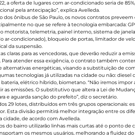
22, a oferta de lugares com ar-condicionado seria de 85
ional pela antecipação”, explica Avelleda.
o dos ônibus de São Paulo, os novos contratos preveem 
ncipalmente no que se refere à tecnologia embarcada: GPS
 o motorista, telemetria, painel interno, sistema de janel
o ar-condicionado), bloqueio de portas, limitador de vel
cal da suspensão.
s claras para as vencedoras, que deverão reduzir a emi
. Para atender essa exigência, o contrato também cont
alternativas energéticas, visando a substituição de comb
umas tecnologias já utilizadas na cidade ou não: diesel 
 a bateria, elétrico híbrido, biometano. “Não iremos impo
r as emissões. O substitutivo que altera a Lei de Mudança
 e aguarda sanção do prefeito”, diz o secretário.
ados 29 lotes, distribuídos em três grupos operacionais: es
dor. Esta divisão permitirá melhor integração entre os dif
a cidade, de acordo com Avelleda.
s do bairro utilizarão linhas mais curtas até o ponto de
ansportam os mesmos usuários, melhorando a fluidez do 