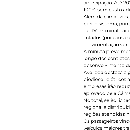
antecipação. Até 20
100%, sem custo adic
Além da climatizaçã
para o sistema, pri
de TV, terminal para
colados (por causa d
movimentação verti
A minuta prevê meta
longo dos contratos
desenvolvimento de 
Avelleda destaca alg
biodiesel, elétricos
empresas irão reduzi
aprovado pela Câmara
No total, serão licit
regional e distribui
regiões atendidas n
Os passageiros vindo
veículos maiores tr