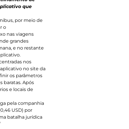
plicativo que
ônibus, por meio de
r o
xo nas viagens
tende grandes
mana, e no restante
licativo.
ncentradas nos
 aplicativo no site da
inir os parâmetros
s baratas. Após
os e locais de
paga pela companhia
(0,46 USD) por
ma batalha jurídica
anti