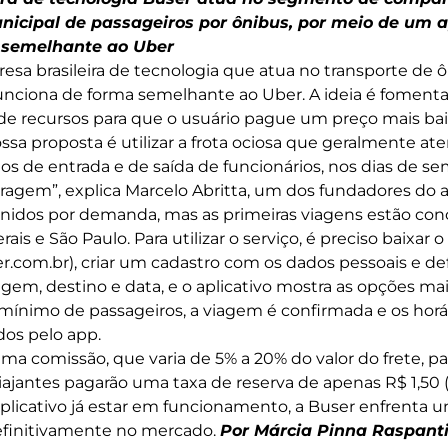
nicipal de passageiros por ônibus, por meio de um a
 forma semelhante ao Uber
sa brasileira de tecnologia que atua no transporte de 
unciona de forma semelhante ao Uber. A ideia é fomenta
e recursos para que o usuário pague um preço mais bai
ossa proposta é utilizar a frota ociosa que geralmente a
os de entrada e de saída de funcionários, nos dias de se
ragem”, explica Marcelo Abritta, um dos fundadores do ap
inidos por demanda, mas as primeiras viagens estão co
is e São Paulo. Para utilizar o serviço, é preciso baixar o
com.br), criar um cadastro com os dados pessoais e def
gem, destino e data, e o aplicativo mostra as opções mai
ínimo de passageiros, a viagem é confirmada e os horári
dos pelo app.
a comissão, que varia de 5% a 20% do valor do frete, 
iajantes pagarão uma taxa de reserva de apenas R$ 1,50 
plicativo já estar em funcionamento, a Buser enfrenta u
definitivamente no mercado.
Por Márcia Pinna Rasp