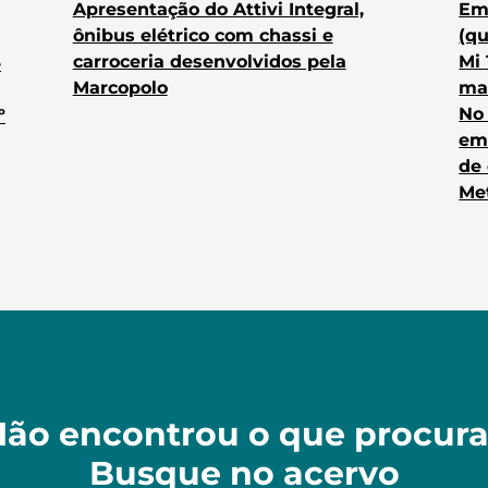
Em
Apresentação do Attivi Integral,
(qu
ônibus elétrico com chassi e
Mi 
carroceria desenvolvidos pela
e
mai
Marcopolo
No 
º
emi
de
Met
ão encontrou o que procur
Busque no acervo