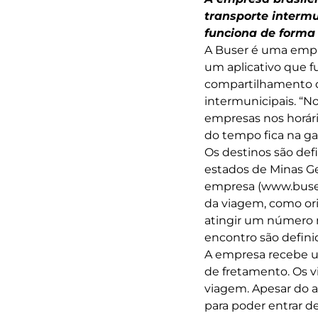
transporte intermu
funciona de
A Buser é uma empre
um aplicativo que f
compartilhamento d
intermunicipais. “N
empresas nos horári
do tempo fica na ga
Os destinos são def
estados de Minas Gera
empresa (www.buser.
da viagem, como ori
atingir um número m
encontro são defini
A empresa recebe um
de fretamento. Os v
viagem. Apesar do a
para poder entrar 