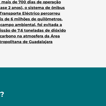
 mais de 700 dias de operação
ase 2 anos), o sistema de ônibus
Transporte Eléctrico percorreu
s de 6 milhões de quilômetros.
campo ambiental, foi evitada a
ssão de 7,6 toneladas de dióxido
 carbono na atmosfera da Área
ropolitana de Guadalajara
a?