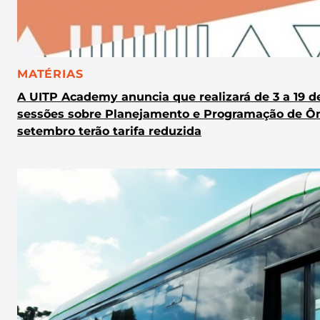
CATEGORIA:
MATÉRIAS
A UITP Academy anuncia que realizará de 3 a 19 d
sessões sobre Planejamento e Programação de Ônib
setembro terão tarifa reduzida