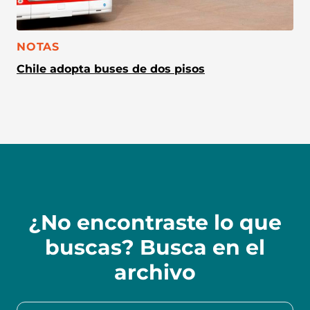
CATEGORÍA:
NOTAS
Chile adopta buses de dos pisos
¿No encontraste lo que
buscas? Busca en el
archivo
Buscar en la colección