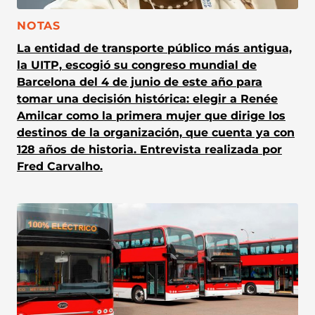
CATEGORÍA:
NOTAS
La entidad de transporte público más antigua,
la UITP, escogió su congreso mundial de
Barcelona del 4 de junio de este año para
tomar una decisión histórica: elegir a Renée
Amilcar como la primera mujer que dirige los
destinos de la organización, que cuenta ya con
128 años de historia. Entrevista realizada por
Fred Carvalho.