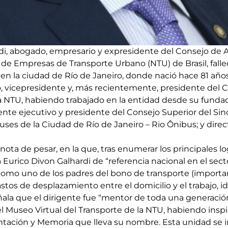
di, abogado, empresario y expresidente del Consejo de A
 de Empresas de Transporte Urbano (NTU) de Brasil, falle
 en la ciudad de Río de Janeiro, donde nació hace 81 años
o, vicepresidente y, más recientemente, presidente del 
a NTU, habiendo trabajado en la entidad desde su fundaci
nte ejecutivo y presidente del Consejo Superior del Sind
es de la Ciudad de Río de Janeiro – Rio Ônibus; y direc
ota de pesar, en la que, tras enumerar los principales lo
 a Eurico Divon Galhardi de “referencia nacional en el sec
omo uno de los padres del bono de transporte (importa
stos de desplazamiento entre el domicilio y el trabajo, ida
ala que el dirigente fue “mentor de toda una generación
el Museo Virtual del Transporte de la NTU, habiendo inspi
ción y Memoria que lleva su nombre. Esta unidad se in