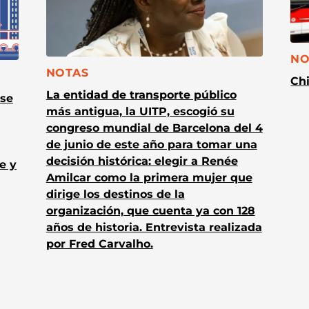
CA
NO
CATEGORÍA:
NOTAS
Chi
La entidad de transporte público
 se
más antigua, la UITP, escogió su
congreso mundial de Barcelona del 4
de junio de este año para tomar una
decisión histórica: elegir a Renée
e y
Amilcar como la primera mujer que
dirige los destinos de la
organización, que cuenta ya con 128
años de historia. Entrevista realizada
por Fred Carvalho.