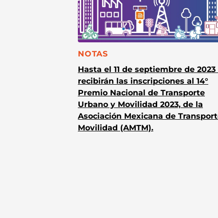
CATEGORÍA:
NOTAS
Hasta el 11 de septiembre de 2023
recibirán las inscripciones al 14°
Premio Nacional de Transporte
Urbano y Movilidad 2023, de la
Asociación Mexicana de Transport
Movilidad (AMTM).