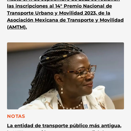
las inscripciones al 14° Premio Nacional de
Transporte Urbano y Movilidad 2023, de la
Asociación Mexicana de Transporte y Movilidad
(AMTM).
CATEGORÍA:
NOTAS
La entidad de transporte público más antigua,