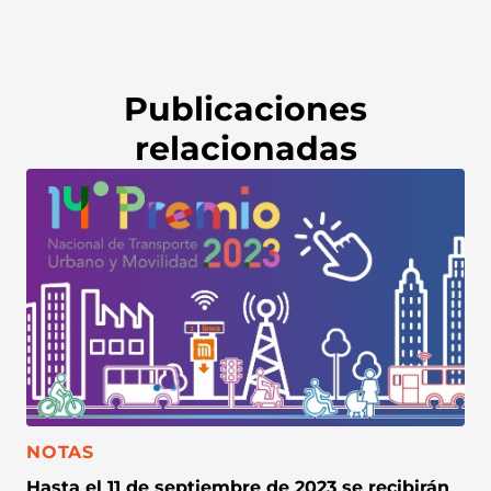
Publicaciones
relacionadas
CATEGORÍA:
NOTAS
Hasta el 11 de septiembre de 2023 se recibirán