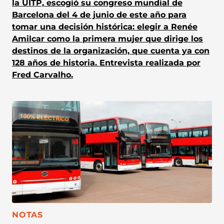
la UITP, escogió su congreso mundial de
Barcelona del 4 de junio de este año para
tomar una decisión histórica: elegir a Renée
Amilcar como la primera mujer que dirige los
destinos de la organización, que cuenta ya con
128 años de historia. Entrevista realizada por
Fred Carvalho.
CATEGORÍA:
NOTAS