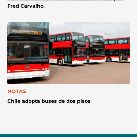
Fred Carvalho.
CATEGORÍA:
NOTAS
Chile adopta buses de dos pisos