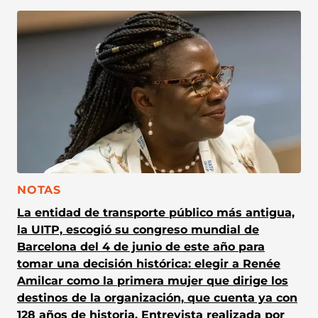
CATEGORÍA:
NOTAS
La entidad de transporte público más antigua,
la UITP, escogió su congreso mundial de
Barcelona del 4 de junio de este año para
tomar una decisión histórica: elegir a Renée
Amilcar como la primera mujer que dirige los
destinos de la organización, que cuenta ya con
128 años de historia. Entrevista realizada por