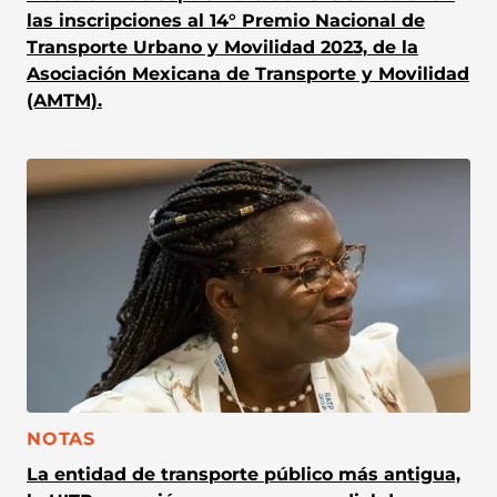
las inscripciones al 14° Premio Nacional de
Transporte Urbano y Movilidad 2023, de la
Asociación Mexicana de Transporte y Movilidad
(AMTM).
CATEGORÍA:
NOTAS
La entidad de transporte público más antigua,