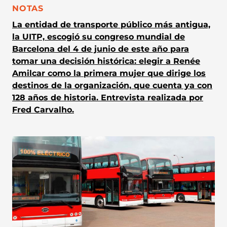
CATEGORÍA:
NOTAS
La entidad de transporte público más antigua,
la UITP, escogió su congreso mundial de
Barcelona del 4 de junio de este año para
tomar una decisión histórica: elegir a Renée
Amilcar como la primera mujer que dirige los
destinos de la organización, que cuenta ya con
128 años de historia. Entrevista realizada por
Fred Carvalho.