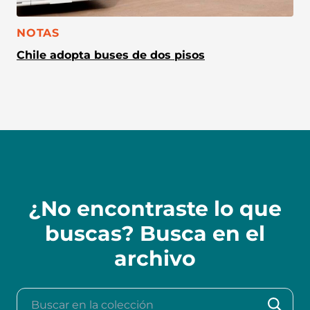
CATEGORÍA:
NOTAS
Chile adopta buses de dos pisos
¿No encontraste lo que
buscas? Busca en el
archivo
Buscar en la colección