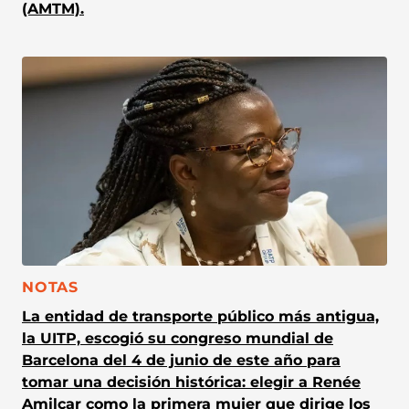
(AMTM).
CATEGORÍA:
NOTAS
La entidad de transporte público más antigua,
la UITP, escogió su congreso mundial de
Barcelona del 4 de junio de este año para
tomar una decisión histórica: elegir a Renée
Amilcar como la primera mujer que dirige los