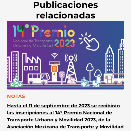
Publicaciones
relacionadas
CATEGORÍA:
NOTAS
Hasta el 11 de septiembre de 2023 se recibirán
las inscripciones al 14° Premio Nacional de
Transporte Urbano y Movilidad 2023, de la
Asociación Mexicana de Transporte y Movilidad