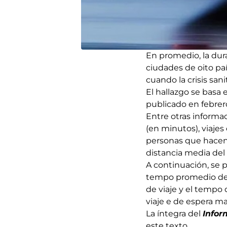
En promedio, la dur
ciudades de oito pa
cuando la crisis san
El hallazgo se basa 
publicado en febrer
Entre otras informa
(en minutos), viaje
personas que hacen 
distancia media del 
A continuación, se 
tempo promedio de e
de viaje y el tempo 
viaje e de espera ma
La íntegra del
Infor
este texto.