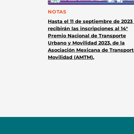
CATEGORÍA:
NOTAS
Hasta el 11 de septiembre de 2023
recibirán las inscripciones al 14°
Premio Nacional de Transporte
Urbano y Movilidad 2023, de la
Asociación Mexicana de Transport
Movilidad (AMTM).