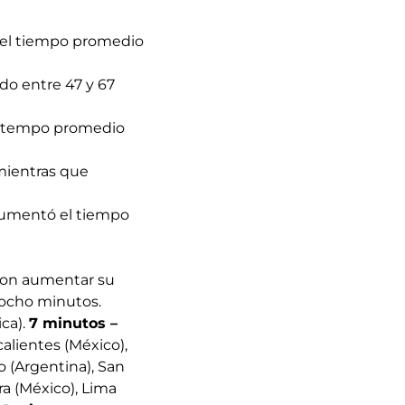
 el tiempo promedio
do entre 47 y 67
on tempo promedio
 mientras que
e aumentó el tiempo
eron aumentar su
 ocho minutos.
ca).
7 minutos –
lientes (México),
o (Argentina), San
a (México), Lima