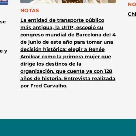
CA
NO
CATEGORÍA:
NOTAS
Chi
La entidad de transporte público
 se
más antigua, la UITP, escogió su
congreso mundial de Barcelona del 4
de junio de este año para tomar una
decisión histórica: elegir a Renée
e y
Amilcar como la primera mujer que
dirige los destinos de la
organización, que cuenta ya con 128
años de historia. Entrevista realizada
por Fred Carvalho.