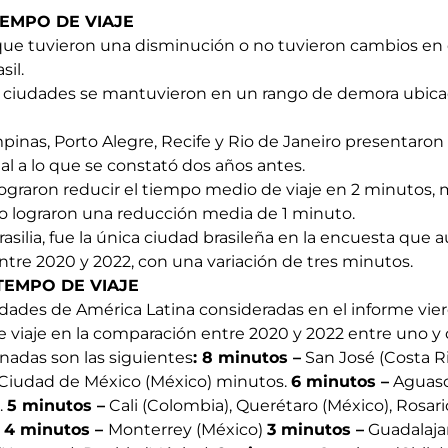
EMPO DE VIAJE
 que tuvieron una disminución o no tuvieron cambios en
sil.
s ciudades se mantuvieron en un rango de demora ubica
pinas, Porto Alegre, Recife y Rio de Janeiro presentar
ual a lo que se constató dos años antes.
 lograron reducir el tiempo medio de viaje en 2 minutos,
lo lograron una reducción media de 1 minuto.
 Brasilia, fue la única ciudad brasileña en la encuesta qu
ntre 2020 y 2022, con una variación de tres minutos.
TEMPO DE VIAJE
dades de América Latina consideradas en el informe vi
viaje en la comparación entre 2020 y 2022 entre uno y
onadas son las siguientes
: 8 minutos –
San José (Costa Ri
 Ciudad de México (México) minutos.
6 minutos –
Aguasca
.
5 minutos –
Cali (Colombia), Querétaro (México), Rosari
;
4 minutos –
Monterrey (México)
3 minutos –
Guadalajar