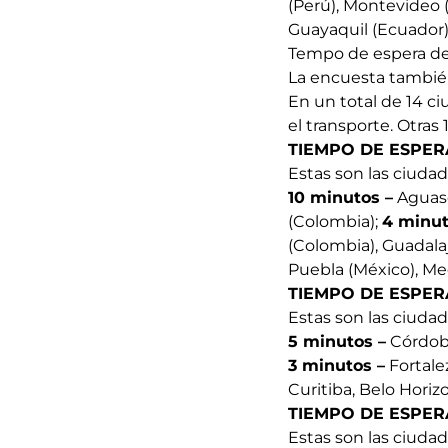
(Perú), Montevideo 
Guayaquil (Ecuador)
Tempo de espera del
La encuesta también
En un total de 14 c
el transporte. Otras
TIEMPO DE ESPE
Estas son las ciuda
10 minutos –
Aguasc
(Colombia);
4 minut
(Colombia), Guadalaj
Puebla (México), Me
TIEMPO DE ESPE
Estas son las ciuda
5 minutos –
Córdoba
3 minutos –
Fortalez
Curitiba, Belo Horizo
TIEMPO DE ESPER
Estas son las ciuda