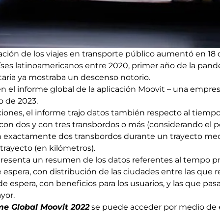
ación de los viajes en transporte público aumentó en 18
íses latinoamericanos entre 2020, primer año de la pande
itaria ya mostraba un descenso notorio.
en el informe global de la aplicación Moovit – una empres
o de 2023.
ciones, el informe trajo datos también respecto al tiem
s con dos y con tres transbordos o más (considerando el 
exactamente dos transbordos durante un trayecto medio
trayecto (en kilómetros).
presenta un resumen de los datos referentes al tempo pr
spera, con distribución de las ciudades entre las que 
de espera, con beneficios para los usuarios, y las que pa
yor.
me Global Moovit 2022
se puede acceder por medio de en