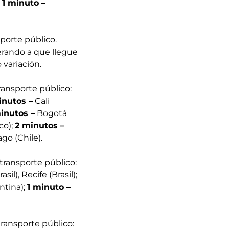
;
1 minuto –
porte público.
erando a que llegue
 variación.
ansporte público:
inutos –
Cali
inutos –
Bogotá
co);
2 minutos –
ago (Chile).
transporte público:
il), Recife (Brasil);
ntina);
1 minuto –
ransporte público: