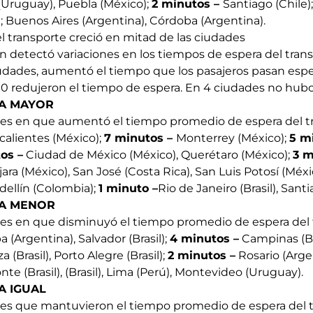
(Uruguay), Puebla (México);
2 minutos –
Santiago (Chile)
; Buenos Aires (Argentina), Córdoba (Argentina).
 transporte creció en mitad de las ciudades
 detectó variaciones en los tiempos de espera del trans
iudades, aumentó el tiempo que los pasajeros pasan esp
 10 redujeron el tiempo de espera. En 4 ciudades no hubo
RA MAYOR
des en que aumentó el tiempo promedio de espera del tr
alientes (México);
7 minutos –
Monterrey (México);
5 m
os –
Ciudad de México (México), Querétaro (México);
3 m
ara (México), San José (Costa Rica), San Luis Potosí (Méxi
dellín (Colombia);
1 minuto –
Rio de Janeiro (Brasil), Santi
RA MENOR
des en que disminuyó el tiempo promedio de espera del 
 (Argentina), Salvador (Brasil);
4 minutos –
Campinas (Bras
a (Brasil), Porto Alegre (Brasil);
2 minutos –
Rosario (Arge
nte (Brasil), (Brasil), Lima (Perú), Montevideo (Uruguay).
A IGUAL
des que mantuvieron el tiempo promedio de espera del t