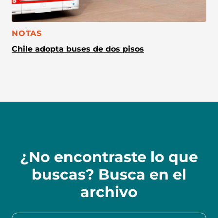
CATEGORÍA:
NOTAS
Chile adopta buses de dos pisos
¿No encontraste lo que
buscas? Busca en el
archivo
Buscar en la colección