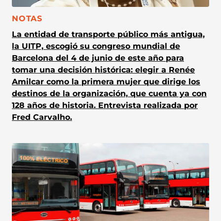
CATEGORÍA:
NOTAS
La entidad de transporte público más antigua,
la UITP, escogió su congreso mundial de
Barcelona del 4 de junio de este año para
tomar una decisión histórica: elegir a Renée
Amilcar como la primera mujer que dirige los
destinos de la organización, que cuenta ya con
128 años de historia. Entrevista realizada por
Fred Carvalho.