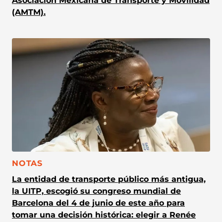
Asociación Mexicana de Transporte y Movilidad
(AMTM).
CATEGORÍA:
NOTAS
La entidad de transporte público más antigua,
la UITP, escogió su congreso mundial de
Barcelona del 4 de junio de este año para
tomar una decisión histórica: elegir a Renée