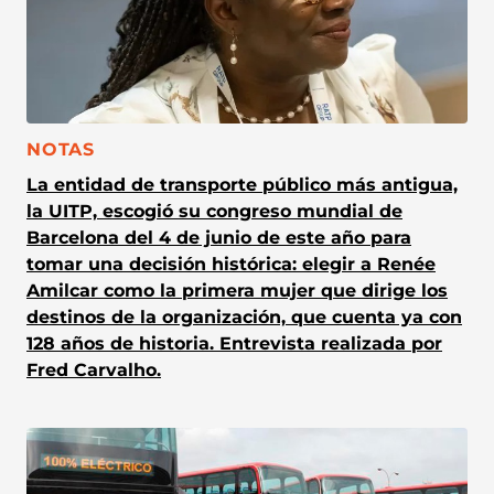
CATEGORÍA:
NOTAS
La entidad de transporte público más antigua,
la UITP, escogió su congreso mundial de
Barcelona del 4 de junio de este año para
tomar una decisión histórica: elegir a Renée
Amilcar como la primera mujer que dirige los
destinos de la organización, que cuenta ya con
128 años de historia. Entrevista realizada por
Fred Carvalho.