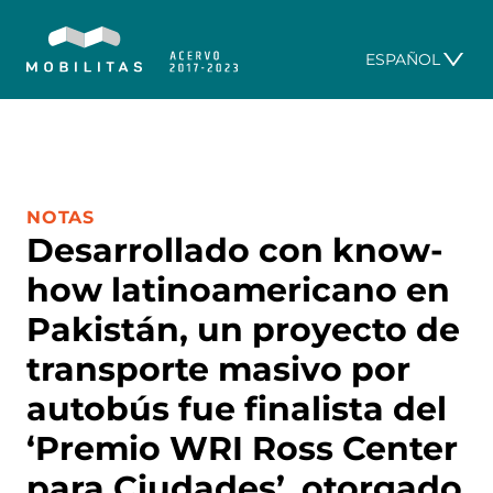
ESPAÑOL
CATEGORÍA:
NOTAS
Desarrollado con know-
how latinoamericano en
Pakistán, un proyecto de
transporte masivo por
autobús fue finalista del
‘Premio WRI Ross Center
para Ciudades’, otorgado