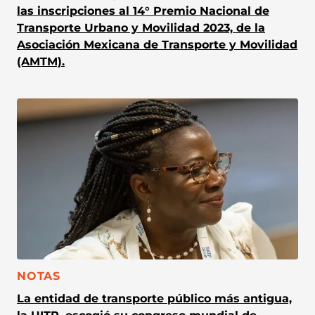
las inscripciones al 14° Premio Nacional de
Transporte Urbano y Movilidad 2023, de la
Asociación Mexicana de Transporte y Movilidad
(AMTM).
CATEGORÍA:
NOTAS
La entidad de transporte público más antigua,