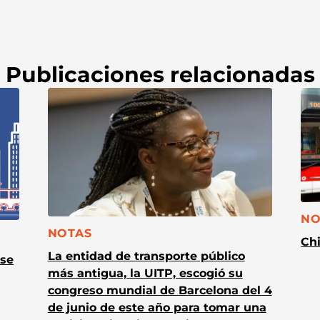
Publicaciones relacionadas
CA
NO
CATEGORÍA:
NOTAS
Chi
La entidad de transporte público
 se
más antigua, la UITP, escogió su
congreso mundial de Barcelona del 4
de junio de este año para tomar una