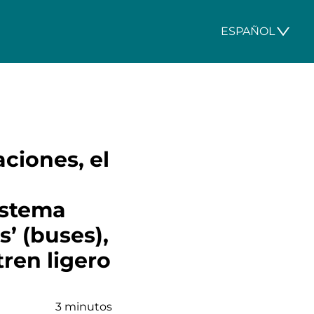
ESPAÑOL
aciones, el
istema
’ (buses),
tren ligero
3 minutos