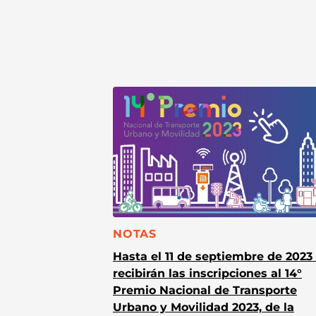
CATEGORÍA:
NOTAS
Hasta el 11 de septiembre de 2023
recibirán las inscripciones al 14°
Premio Nacional de Transporte
Urbano y Movilidad 2023, de la