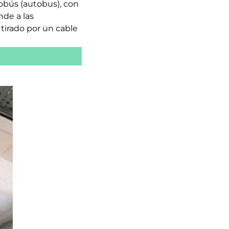
obús (autobus), con
nde a las
tirado por un cable