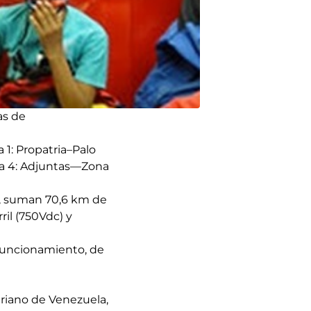
as de
 1: Propatria–Palo
nea 4: Adjuntas—Zona
s, suman 70,6 km de
ril (750Vdc) y
 funcionamiento, de
ariano de Venezuela,