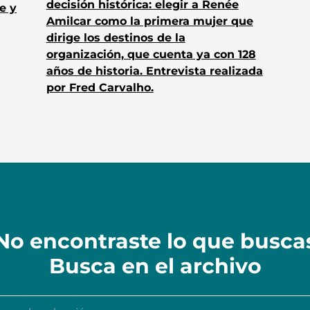
decisión histórica: elegir a Renée
e y
Amilcar como la primera mujer que
dirige los destinos de la
organización, que cuenta ya con 128
años de historia. Entrevista realizada
por Fred Carvalho.
No encontraste lo que busca
Busca en el archivo
n la colección