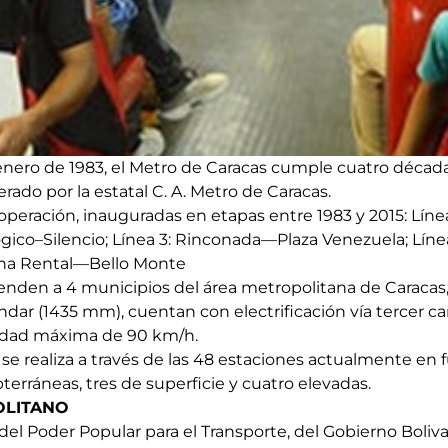
enero de 1983, el Metro de Caracas cumple cuatro décad
ado por la estatal C. A. Metro de Caracas.
operación, inauguradas en etapas entre 1983 y 2015: Línea
lógico–Silencio; Línea 3: Rinconada—Plaza Venezuela; Lí
Zona Rental—Bello Monte
tienden a 4 municipios del área metropolitana de Caraca
dar (1435 mm), cuentan con electrificación vía tercer car
dad máxima de 90 km/h.
 se realiza a través de las 48 estaciones actualmente en
bterráneas, tres de superficie y cuatro elevadas.
OLITANO
del Poder Popular para el Transporte, del Gobierno Boliv