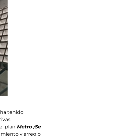
 ha tenido
ivas.
el plan
Metro ¡Se
amiento y arreglo