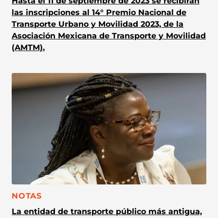
Hasta el 11 de septiembre de 2023 se recibirán
las inscripciones al 14° Premio Nacional de
Transporte Urbano y Movilidad 2023, de la
Asociación Mexicana de Transporte y Movilidad
(AMTM).
CATEGORÍA:
NOTAS
La entidad de transporte público más antigua,