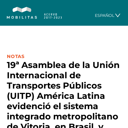
ESPAÑOL
CATEGORÍA:
NOTAS
19ª Asamblea de la Unión
Internacional de
Transportes Públicos
(UITP) América Latina
evidenció el sistema
integrado metropolitano
de Vitoria, en Brasil, y