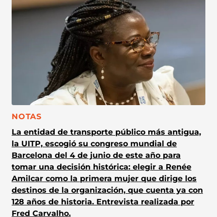
CATEGORÍA:
NOTAS
La entidad de transporte público más antigua,
la UITP, escogió su congreso mundial de
Barcelona del 4 de junio de este año para
tomar una decisión histórica: elegir a Renée
Amilcar como la primera mujer que dirige los
destinos de la organización, que cuenta ya con
128 años de historia. Entrevista realizada por
Fred Carvalho.