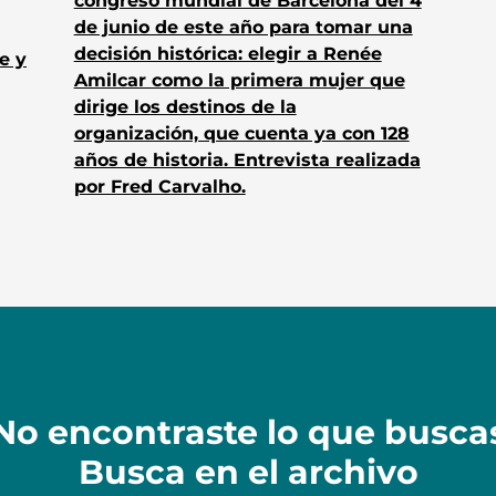
congreso mundial de Barcelona del 4
de junio de este año para tomar una
decisión histórica: elegir a Renée
e y
Amilcar como la primera mujer que
dirige los destinos de la
organización, que cuenta ya con 128
años de historia. Entrevista realizada
por Fred Carvalho.
No encontraste lo que busca
Busca en el archivo