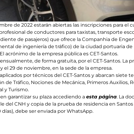
mbre de 2022 estarán abiertas las inscripciones para el c
ofesional de conductores para taxistas, transporte escol
diente de pasajeros) que ofrece la Companhia de Engen
tal de ingeniería de tráfico) de la ciudad portuaria de 
. El acrónimo de la empresa pública es CET-Santos.
mensualmente, de forma gratuita, por el CET-Santos. La 
1 y el 29 de noviembre, en la sede de la empresa.
aplicados por técnicos del CET-Santos y abarcan siete 
ión de Tráfico, Nociones de Mecánica, Primeros Auxilios,
l y Turismo.
en garantizar su plaza accediendo a
esta página
. La d
ible del CNH y copia de la prueba de residencia en Santo
 días), debe ser enviada por WhatsApp.