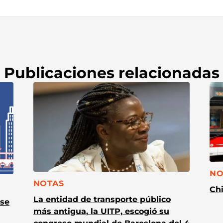
Publicaciones relacionadas
CA
NO
CATEGORÍA:
NOTAS
Chi
La entidad de transporte público
 se
más antigua, la UITP, escogió su