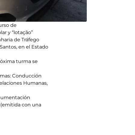
urso de
ar y “lotação”
haria de Tráfego
Santos, en el Estado
próxima turma se
temas: Conducción
 Relaciones Humanas,
ocumentación
s (emitida con una