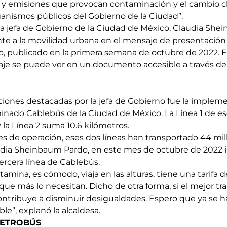
y emisiones que provocan contaminación y el cambio c
ganismos públicos del Gobierno de la Ciudad”.
la jefa de Gobierno de la Ciudad de México, Claudia Shei
te a la movilidad urbana en el mensaje de presentación
, publicado en la primera semana de octubre de 2022. E
e se puede ver en un documento accesible a través del 
cciones destacadas por la jefa de Gobierno fue la implem
inado Cablebús de la Ciudad de México. La Línea 1 de e
y la Línea 2 suma 10.6 kilómetros.
 de operación, eses dos líneas han transportado 44 mil
ia Sheinbaum Pardo, en este mes de octubre de 2022 in
ercera línea de Cablebús.
amina, es cómodo, viaja en las alturas, tiene una tarifa 
s que más lo necesitan. Dicho de otra forma, si el mejor tr
ntribuye a disminuir desigualdades. Espero que ya se h
le”, explanó la alcaldesa.
METROBÚS