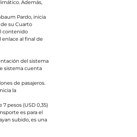
limático. Además,
nbaum Pardo, inicia
 de su Cuarto
l contenido
enlace al final de
entación del sistema
se sistema cuenta
lones de pasajeros.
icia la
de 7 pesos (USD 0,35)
ansporte es para el
ayan subido, es una