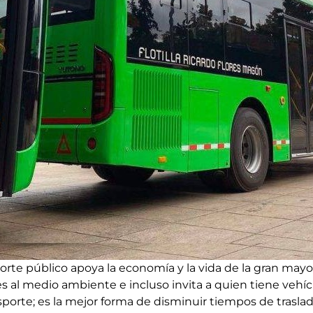
porte público apoya la economía y la vida de la gran mayorí
 al medio ambiente e incluso invita a quien tiene vehícu
nsporte; es la mejor forma de disminuir tiempos de traslad