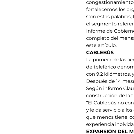
congestionamiento 
fortalecemos los or
Con estas palabras, 
el segmento referen
Informe de Gobierno
completo del mensaj
este artículo.
CABLEBÚS
La primera de las a
de teleférico denom
con 9.2 kilómetros, 
Después de 14 meses
Según informó Claud
construcción de la t
“El Cablebús no cont
y le da servicio a lo
que menos tiene, co
experiencia inolvidab
EXPANSIÓN DEL 