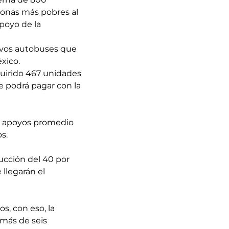
zonas más pobres al
apoyo de la
uevos autobuses que
xico.
uirido 467 unidades
e podrá pagar con la
on apoyos promedio
s.
ucción del 40 por
llegarán el
s, con eso, la
emás de seis