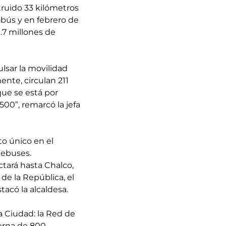
ruido 33 kilómetros
bús y en febrero de
1.7 millones de
lsar la movilidad
nte, circulan 211
que se está por
500”, remarcó la jefa
to único en el
lebuses.
tará hasta Chalco,
e la República, el
acó la alcaldesa.
a Ciudad: la Red de
derna de 800