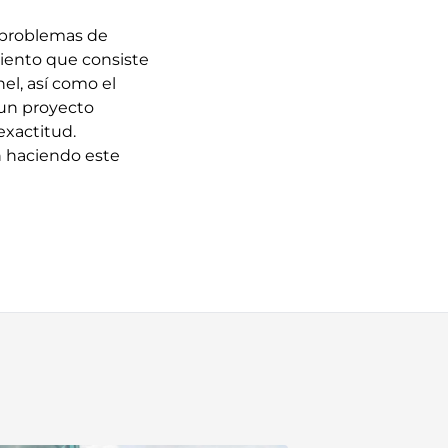
e problemas de
miento que consiste
el, así como el
 un proyecto
exactitud.
n haciendo este