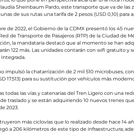
audia Sheinbaum Pardo, este transporte que va de las 
unas de sus rutas una tarifa de 2 pesos (USD 0,10) para 
ubre de 2022, el Gobierno de la CDMX presentó los 45 n
 Red de Transporte de Pasajeros (RTP) de la Ciudad de Mé
ación, la mandataria destacó que al momento se han adq
rán 122 más. Las unidades contarán con wifi gratuito y s
 Integrada.
ino impulsó la chatarrización de 2 mil 510 microbuses, c
SD 17.513) para su sustitución por vehículos más moderno
 todas las vías y catenarias del Tren Ligero con una red
de traslado y se están adquiriendo 10 nuevos trenes que 
e 2023.
ruyeron más ciclovías que lo realizado desde hace 14 año
egó a 206 kilómetros de este tipo de infraestructura; ad