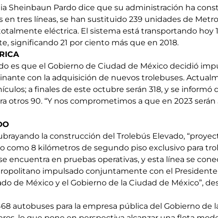
dia Sheinbaun Pardo dice que su administración ha const
en tres líneas, se han sustituido 239 unidades de Metro
 totalmente eléctrica. El sistema está transportando hoy 
e, significando 21 por ciento más que en 2018.
RICA
o es que el Gobierno de Ciudad de México decidió impu
inante con la adquisición de nuevos trolebuses. Actualme
culos; a finales de este octubre serán 318, y se informó 
para otros 90. “Y nos comprometimos a que en 2023 serán 
DO
subrayando la construcción del Trolebús Elevado, “proyec
 como 8 kilómetros de segundo piso exclusivo para tro
 encuentra en pruebas operativas, y esta línea se conec
opolitano impulsado conjuntamente con el Presidente d
do de México y el Gobierno de la Ciudad de México”, dest
68 autobuses para la empresa pública del Gobierno de l
eros, lo que pone en perspectiva alcanzar una flota mo