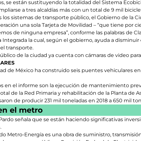
, se están sustituyendo la totalidad del Sistema Ecobici 
pliarse a tres alcaldías más con un total de 9 mil bicicle
s los sistemas de transporte público, el Gobierno de la 
ración una sola Tarjeta de Movilidad – “que tiene por ci
emos de ninguna empresa”, conforme las palabras de C
a Integrada la cual, según el gobierno, ayuda a disminuir
el transporte.
úblico de la ciudad ya cuenta con cámaras de video para 
LARES
ad de México ha construido seis puentes vehiculares e
os en el informe son la ejecución de mantenimiento prev
total de la Red Primaria y rehabilitación de la Planta de As
saron de producir 231 mil toneladas en 2018 a 650 mil to
en el metro
ardo señala que se están haciendo significativas invers
.
o Metro-Energía es una obra de suministro, transmisión