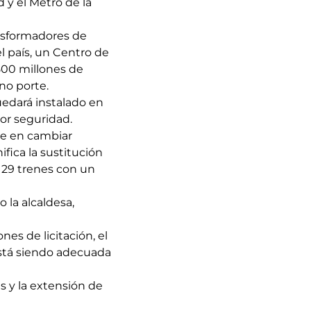
 y el Metro de la
ransformadores de
l país, un Centro de
500 millones de
ano porte.
uedará instalado en
or seguridad.
te en cambiar
fica la sustitución
e 29 trenes con un
o la alcaldesa,
es de licitación, el
está siendo adecuada
as y la extensión de