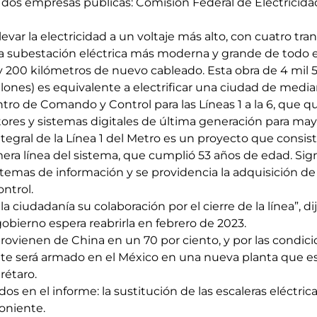
 dos empresas públicas: Comisión Federal de Electricidad
llevar la electricidad a un voltaje más alto, con cuatro t
la subestación eléctrica más moderna y grande de todo e
y 200 kilómetros de nuevo cableado. Esta obra de 4 mil 
lones) es equivalente a electrificar una ciudad de medi
ro de Comando y Control para las Líneas 1 a la 6, que q
tores y sistemas digitales de última generación para may
tegral de la Línea 1 del Metro es un proyecto que consis
ra línea del sistema, que cumplió 53 años de edad. Signi
sistemas de información y se providencia la adquisición d
ntrol.
a ciudadanía su colaboración por el cierre de la línea”, dij
obierno espera reabrirla en febrero de 2023.
ovienen de China en un 70 por ciento, y por las condicion
nte será armado en el México en una nueva planta que 
rétaro.
os en el informe: la sustitución de las escaleras eléctric
poniente.