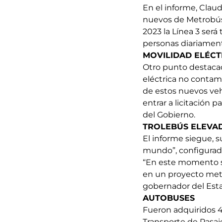
En el informe, Clau
nuevos de Metrobús 
2023 la Línea 3 será
personas diariament
MOVILIDAD ELÉCT
Otro punto destacad
eléctrica no contam
de estos nuevos vehí
entrar a licitación 
del Gobierno.
TROLEBÚS ELEVA
El informe siegue, 
mundo”, configurado
“En este momento se
en un proyecto metr
gobernador del Esta
AUTOBUSES
Fueron adquiridos 4
Transporte de Pasaj