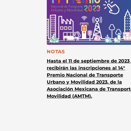
CATEGORÍA:
NOTAS
Hasta el 11 de septiembre de 2023
recibirán las inscripciones al 14°
Premio Nacional de Transporte
Urbano y Movilidad 2023, de la
Asociación Mexicana de Transport
Movilidad (AMTM).