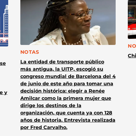
CA
NO
CATEGORÍA:
NOTAS
Chi
La entidad de transporte público
 se
más antigua, la UITP, escogió su
congreso mundial de Barcelona del 4
de junio de este año para tomar una
decisión histórica: elegir a Renée
e y
Amilcar como la primera mujer que
dirige los destinos de la
organización, que cuenta ya con 128
años de historia. Entrevista realizada
por Fred Carvalho.