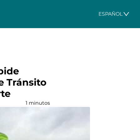
ESPAÑOL
pide
e Tránsito
rte
1 minutos