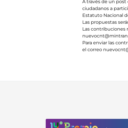
A través de un post 
ciudadanos a partic
Estatuto Nacional d
Las propuestas serán
Las contribuciones r
nuevocnt@mintrans
Para enviar las cont
el correo
nuevocnt@