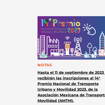
CATEGORÍA:
NOTAS
Hasta el 11 de septiembre de 2023
recibirán las inscripciones al 14°
Premio Nacional de Transporte
Urbano y Movilidad 2023, de la
Asociación Mexicana de Transport
Movilidad (AMTM).