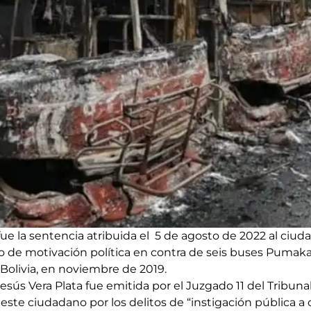
fue la sentencia atribuida el 5 de agosto de 2022 al ciu
o de motivación política en contra de seis buses Pumakat
, Bolivia, en noviembre de 2019.
esús Vera Plata fue emitida por el Juzgado 11 del Tribun
 este ciudadano por los delitos de “instigación pública a d