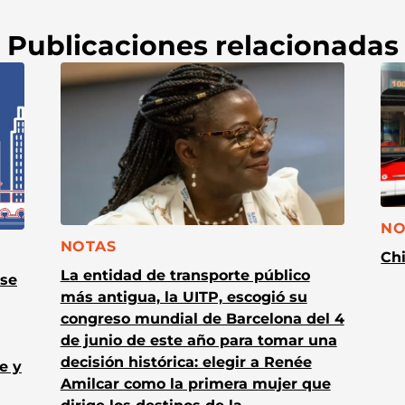
Publicaciones relacionadas
CA
NO
CATEGORÍA:
NOTAS
Chi
La entidad de transporte público
 se
más antigua, la UITP, escogió su
congreso mundial de Barcelona del 4
de junio de este año para tomar una
decisión histórica: elegir a Renée
e y
Amilcar como la primera mujer que