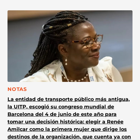
CATEGORÍA:
NOTAS
La entidad de transporte público más antigua,
la UITP, escogió su congreso mundial de
Barcelona del 4 de junio de este año para
tomar una decisión histórica: elegir a Renée
Amilcar como la primera mujer que dirige los
destinos de la organización, que cuenta ya con