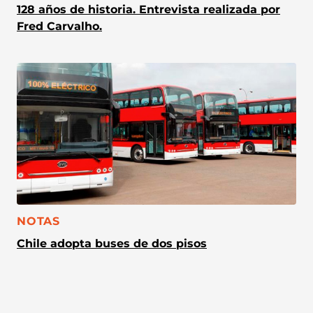
128 años de historia. Entrevista realizada por
Fred Carvalho.
CATEGORÍA:
NOTAS
Chile adopta buses de dos pisos