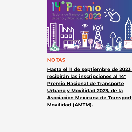
CATEGORÍA:
NOTAS
Hasta el 11 de septiembre de 2023
recibirán las inscripciones al 14°
Premio Nacional de Transporte
Urbano y Movilidad 2023, de la
Asociación Mexicana de Transport
Movilidad (AMTM).