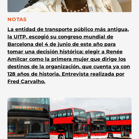
CATEGORÍA:
NOTAS
La entidad de transporte público más antigua,
la UITP, escogió su congreso mundial de
Barcelona del 4 de junio de este año para
tomar una decisión histórica: elegir a Renée
Amilcar como la primera mujer que dirige los
destinos de la organización, que cuenta ya con
128 años de historia. Entrevista realizada por
Fred Carvalho.