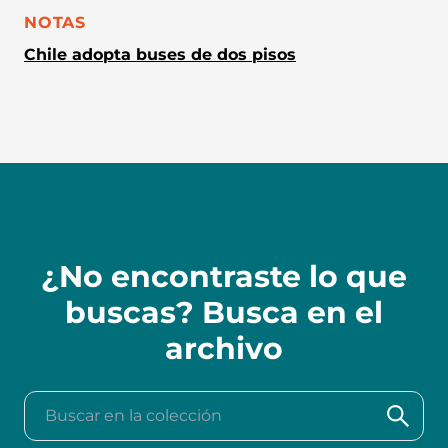
CATEGORÍA:
NOTAS
Chile adopta buses de dos pisos
¿No encontraste lo que
buscas? Busca en el
archivo
Buscar en la colección