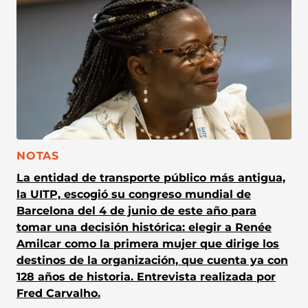
CATEGORÍA:
NOTAS
La entidad de transporte público más antigua,
la UITP, escogió su congreso mundial de
Barcelona del 4 de junio de este año para
tomar una decisión histórica: elegir a Renée
Amilcar como la primera mujer que dirige los
destinos de la organización, que cuenta ya con
128 años de historia. Entrevista realizada por
Fred Carvalho.