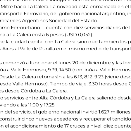
 Mitre hacia La Calera. La novedad está enmarcada en el
ransporte Ferroviario, del gobierno nacional argentino,
rocarriles Argentinos Sociedad del Estado.
omo Ferrourbano —cuenta con diez servicios diarios de lu
a a La Calera costa 6 pesos (USD 0,052).
une la ciudad capital con La Calera, sino que también los
 Aires al Valle de Punilla en el mismo medio de transpo
os comenzó a funcionar el lunes 20 de diciembre y las fo
núa a Valle Hermoso), 9:39, 14:50 (continúa a Valle Hermos
Desde La Calera retornarán a las 6:13, 8:12, 9:23 (viene de
 desde Valle Hermoso). Tiempo de viaje: 3.30 horas desde 
s desde Córdoba a La Calera.
 servicios entre Alta Córdoba y La Calera saliendo desde 
lviendo a las 11:00 y 17:25.
del servicio, el gobierno nacional invirtió 1.627 millon
 construir cinco nuevos apeaderos y recuperar el tendido 
n el acondicionamiento de 17 cruces a nivel, diez puentes 