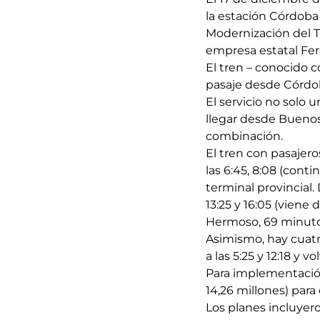
la estación Córdoba
Modernización del T
empresa estatal Fer
El tren – conocido c
pasaje desde Córdob
El servicio no solo 
llegar desde Buenos
combinación.
El tren con pasajer
las 6:45, 8:08 (conti
terminal provincial. 
13:25 y 16:05 (viene
Hermoso, 69 minuto
Asimismo, hay cuatro
a las 5:25 y 12:18 y vo
Para implementación 
14,26 millones) para
Los planes incluyero