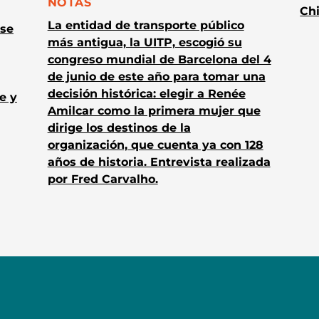
CATEGORÍA:
NOTAS
Chi
La entidad de transporte público
 se
más antigua, la UITP, escogió su
congreso mundial de Barcelona del 4
de junio de este año para tomar una
decisión histórica: elegir a Renée
e y
Amilcar como la primera mujer que
dirige los destinos de la
organización, que cuenta ya con 128
años de historia. Entrevista realizada
por Fred Carvalho.