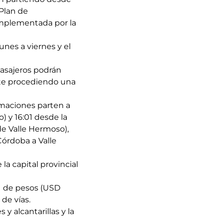
 Plan de
 implementada por la
nes a viernes y el
 pasajeros podrán
rte procediendo una
rmaciones parten a
o) y 16:01 desde la
sde Valle Hermoso),
Córdoba a Valle
la capital provincial
es de pesos (USD
de vías.
y alcantarillas y la