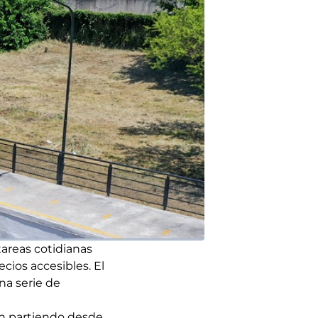
tareas cotidianas
cios accesibles. El
na serie de
ren partiendo desde