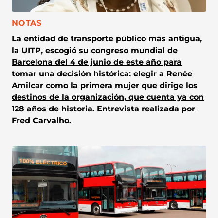
CATEGORÍA:
NOTAS
La entidad de transporte público más antigua,
la UITP, escogió su congreso mundial de
Barcelona del 4 de junio de este año para
tomar una decisión histórica: elegir a Renée
Amilcar como la primera mujer que dirige los
destinos de la organización, que cuenta ya con
128 años de historia. Entrevista realizada por
Fred Carvalho.