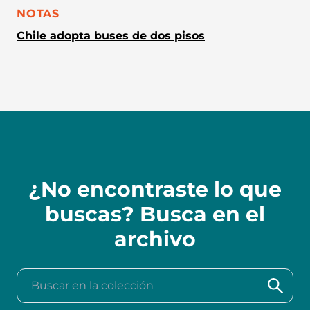
CATEGORÍA:
NOTAS
Chile adopta buses de dos pisos
¿No encontraste lo que
buscas? Busca en el
archivo
Buscar en la colección