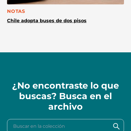
CATEGORÍA:
NOTAS
Chile adopta buses de dos pisos
¿No encontraste lo que
buscas? Busca en el
archivo
Buscar en la colección