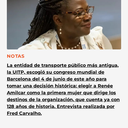
CATEGORÍA:
NOTAS
La entidad de transporte público más antigua,
la UITP, escogió su congreso mundial de
Barcelona del 4 de junio de este año para
tomar una decisión histórica: elegir a Renée
Amilcar como la primera mujer que dirige los
destinos de la organización, que cuenta ya con
128 años de historia. Entrevista realizada por
Fred Carvalho.