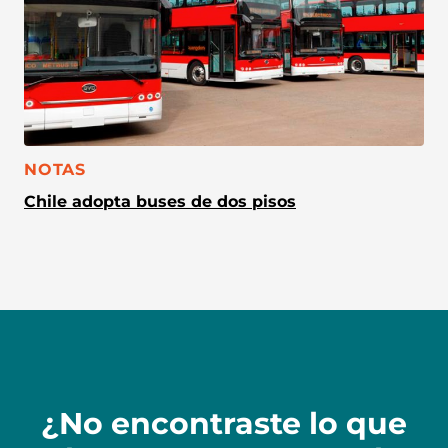
CATEGORÍA:
NOTAS
Chile adopta buses de dos pisos
¿No encontraste lo que