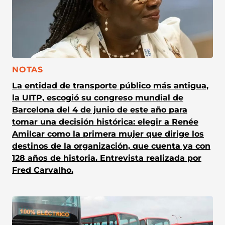
CATEGORÍA:
NOTAS
La entidad de transporte público más antigua,
la UITP, escogió su congreso mundial de
Barcelona del 4 de junio de este año para
tomar una decisión histórica: elegir a Renée
Amilcar como la primera mujer que dirige los
destinos de la organización, que cuenta ya con
128 años de historia. Entrevista realizada por
Fred Carvalho.