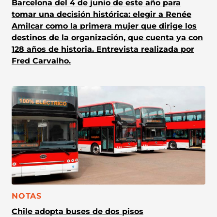
Barcelona del 4 de junio de este año para
tomar una decisión histórica: elegir a Renée
Amilcar como la primera mujer que dirige los
destinos de la organización, que cuenta ya con
128 años de historia. Entrevista realizada por
Fred Carvalho.
CATEGORÍA:
NOTAS
Chile adopta buses de dos pisos