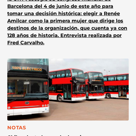
Barcelona del 4 de junio de este año para
tomar una decisión histórica: elegir a Renée
Amilcar como la primera mujer que dirige los
destinos de la organización, que cuenta ya con
128 años de historia. Entrevista realizada por
Fred Carvalho.
CATEGORÍA:
NOTAS