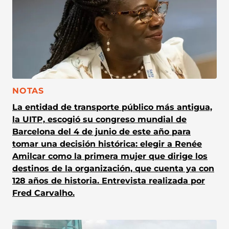
CATEGORÍA:
NOTAS
La entidad de transporte público más antigua,
la UITP, escogió su congreso mundial de
Barcelona del 4 de junio de este año para
tomar una decisión histórica: elegir a Renée
Amilcar como la primera mujer que dirige los
destinos de la organización, que cuenta ya con
128 años de historia. Entrevista realizada por
Fred Carvalho.