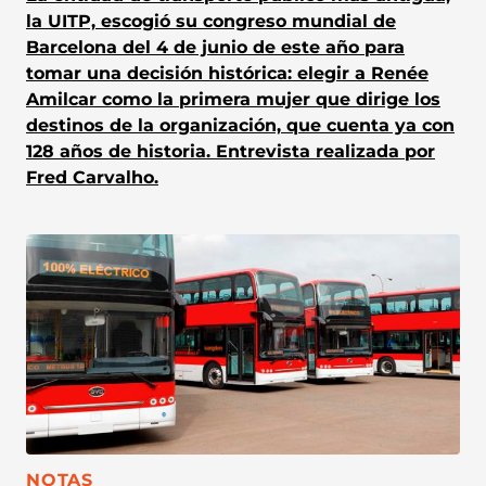
la UITP, escogió su congreso mundial de
Barcelona del 4 de junio de este año para
tomar una decisión histórica: elegir a Renée
Amilcar como la primera mujer que dirige los
destinos de la organización, que cuenta ya con
128 años de historia. Entrevista realizada por
Fred Carvalho.
CATEGORÍA:
NOTAS