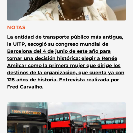
CATEGORÍA:
NOTAS
La entidad de transporte público más antigua,
la UITP, escogió su congreso mundial de
Barcelona del 4 de junio de este año para
tomar una decisión histórica: elegir a Renée
Amilcar como la primera mujer que dirige los
destinos de la organización, que cuenta ya con
128 años de historia. Entrevista realizada por
Fred Carvalho.