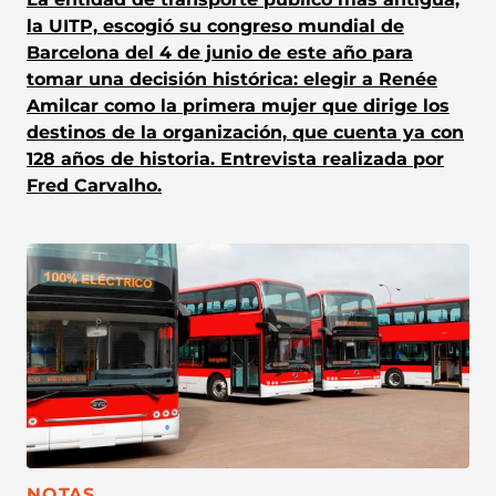
la UITP, escogió su congreso mundial de
Barcelona del 4 de junio de este año para
tomar una decisión histórica: elegir a Renée
Amilcar como la primera mujer que dirige los
destinos de la organización, que cuenta ya con
128 años de historia. Entrevista realizada por
Fred Carvalho.
CATEGORÍA:
NOTAS